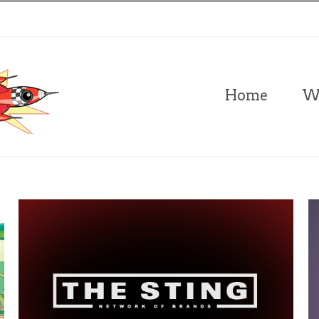
Zoeken
naar:
Home
W