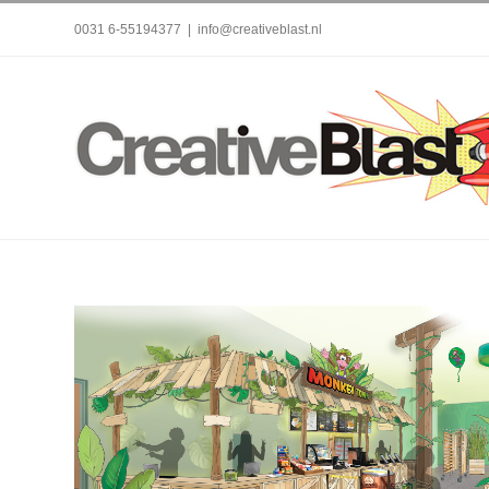
Skip
0031 6-55194377
|
info@creativeblast.nl
to
content