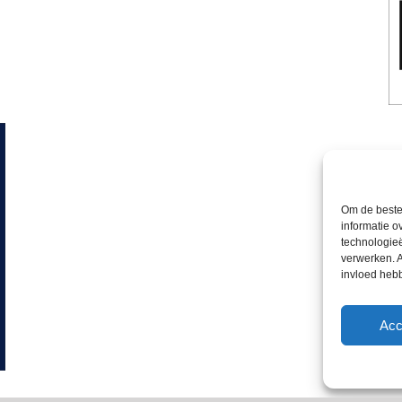
Om de beste 
informatie o
technologieë
verwerken. A
invloed heb
Acc