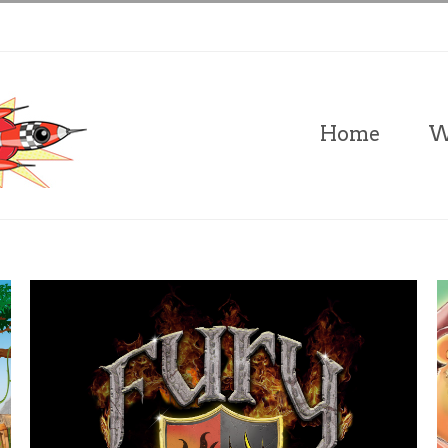
Zoeken
naar:
Home
W