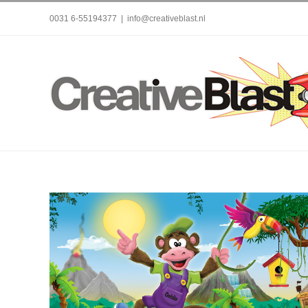
Skip
0031 6-55194377
|
info@creativeblast.nl
to
content